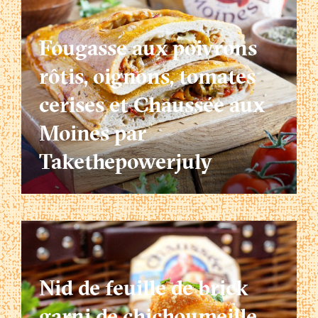
Fougasse aux poivrons
rôtis, oignons, tomates
cerises et Chaussée aux
Moines par
Takethepowerjuly
Nid de feuille de brick
garni de chichoumeille