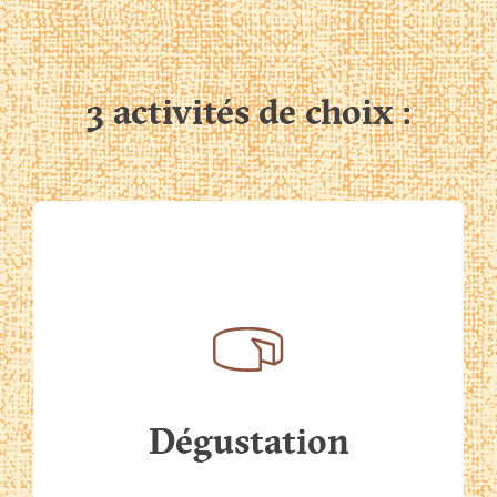
3
activités
de
choix
:
Dégustation