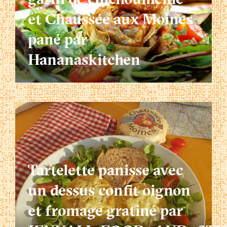
et Chaussée aux Moines
pané par
Hananaskitchen
Tartelette panisse avec
un dessus confit oignon
et fromage gratiné par