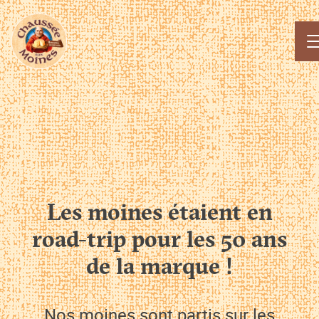
Les
moines
étaient
en
road-trip
pour
les
50
ans
de
la
marque
!
Nos moines sont partis sur les