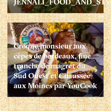
JENNALI_FOOD_AND_STY
Croque monsieur aux
cèpes de bordeaux, fine
tranche de magret du
Sud Ouest et Chaussée
aux Moines par YouCook