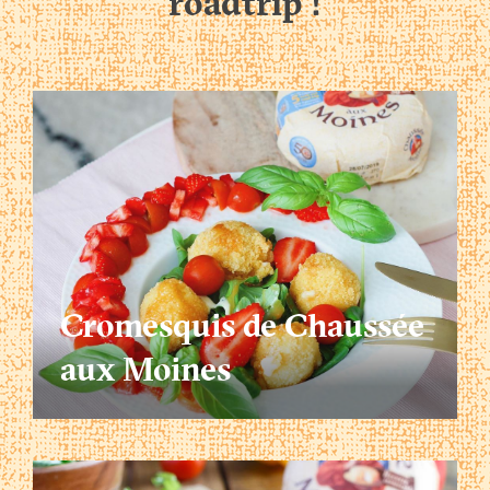
roadtrip
!
Cromesquis de Chaussée
aux Moines